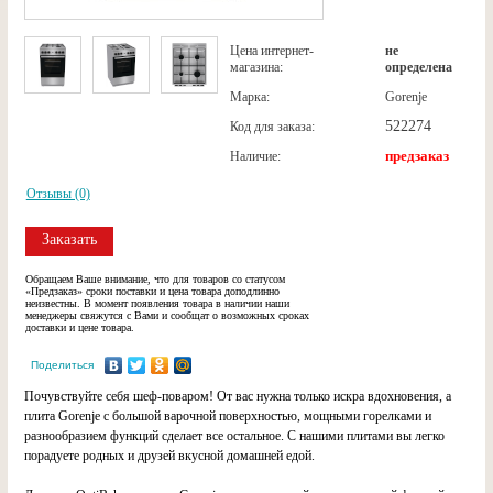
Цена интернет-
не
магазина:
определена
Марка:
Gorenje
522274
Код для заказа:
предзаказ
Наличие:
Отзывы (0)
Заказать
Обращаем Ваше внимание, что для товаров со статусом
«Предзаказ» сроки поставки и цена товара доподлинно
неизвестны. В момент появления товара в наличии наши
менеджеры свяжутся с Вами и сообщат о возможных сроках
доставки и цене товара.
Поделиться
Почувствуйте себя шеф-поваром! От вас нужна только искра вдохновения, а
плита Gorenje с большой варочной поверхностью, мощными горелками и
разнообразием функций сделает все остальное. С нашими плитами вы легко
порадуете родных и друзей вкусной домашней едой.