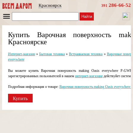
286-66-52
Красноярск
391
Найти
Купить Варочная поверхность mak
Красноярске
Интернет-магазин
»
Бытовая техника
»
Встраиваемая техника
»
Варочные поверх
everywhere
Вы можете купить Варочная поверхность making Oasis everywhere P-GWR
зарегистрированных пользователей в нашем
интернет-магазине
действуйет система
Подробная информация о товаре:
Варочная поверхность making Oasis everywhere
Купить