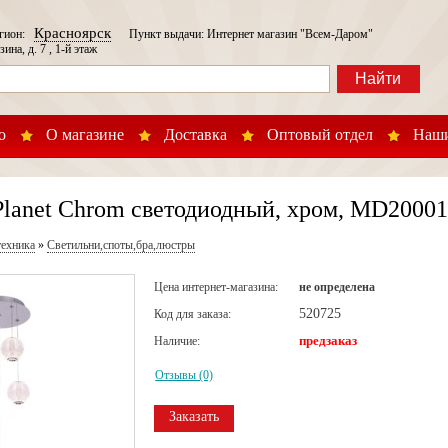
Красноярск
егион:
Пункт выдачи: Интернет магазин "Всем-Даром"
зина, д. 7 , 1-й этаж
Найти
о
О магазине
Доставка
Оптовый отдел
Наши
Planet Chrom светодиодный, хром, MD2000
техника
»
Светильни,споты,бра,люстры
Цена интернет-магазина:
не определена
520725
Код для заказа:
предзаказ
Наличие:
Отзывы (0)
Заказать