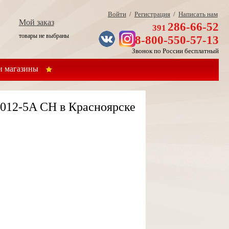
Войти
/
Регистрация
/
Написать нам
Мой заказ
286-66-52
391
товары не выбраны
8-800-550-57-13
Звонок по России бесплатный
 магазины
1012-5A CH в Красноярске