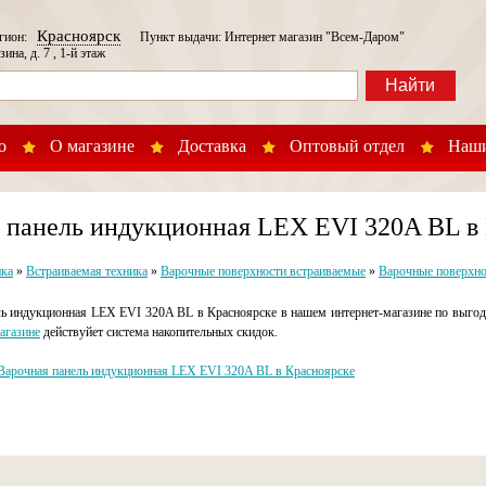
Красноярск
егион:
Пункт выдачи: Интернет магазин "Всем-Даром"
зина, д. 7 , 1-й этаж
Найти
о
О магазине
Доставка
Оптовый отдел
Наши
 панель индукционная LEX EVI 320A BL в
ика
»
Встраиваемая техника
»
Варочные поверхности встраиваемые
»
Варочные поверхно
ь индукционная LEX EVI 320A BL в Красноярске в нашем интернет-магазине по выгод
агазине
действуйет система накопительных скидок.
Варочная панель индукционная LEX EVI 320A BL в Красноярске