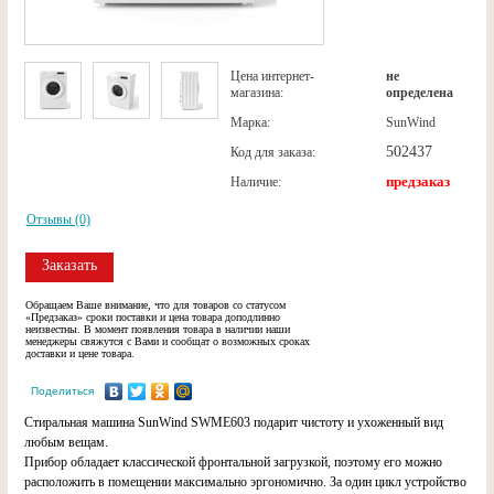
Цена интернет-
не
магазина:
определена
Марка:
SunWind
502437
Код для заказа:
предзаказ
Наличие:
Отзывы (0)
Заказать
Обращаем Ваше внимание, что для товаров со статусом
«Предзаказ» сроки поставки и цена товара доподлинно
неизвестны. В момент появления товара в наличии наши
менеджеры свяжутся с Вами и сообщат о возможных сроках
доставки и цене товара.
Поделиться
Стиральная машина SunWind SWME603 подарит чистоту и ухоженный вид
любым вещам.
Прибор обладает классической фронтальной загрузкой, поэтому его можно
расположить в помещении максимально эргономично. За один цикл устройство