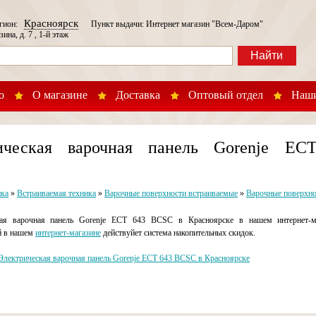
Красноярск
егион:
Пункт выдачи: Интернет магазин "Всем-Даром"
зина, д. 7 , 1-й этаж
Найти
о
О магазине
Доставка
Оптовый отдел
Наши
рическая варочная панель Gorenje E
ика
»
Встраиваемая техника
»
Варочные поверхности встраиваемые
»
Варочные поверхно
ая варочная панель Gorenje ECT 643 BCSC в Красноярске в нашем интернет-м
й в нашем
интернет-магазине
действуйет система накопительных скидок.
Электрическая варочная панель Gorenje ECT 643 BCSC в Красноярске