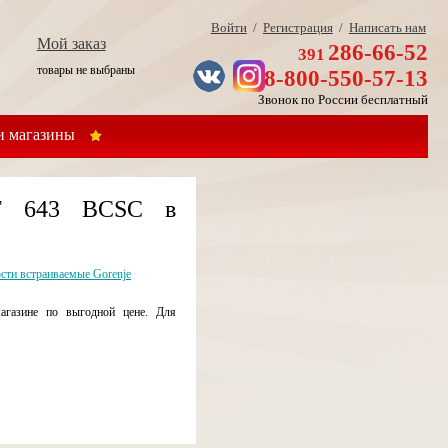
Войти
/
Регистрация
/
Написать нам
Мой заказ
286-66-52
391
товары не выбраны
8-800-550-57-13
Звонок по России бесплатный
 магазины
CT 643 BCSC в
сти встраиваемые Gorenje
агазине по выгодной цене. Для