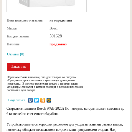
Цена интернет-магазина:
не определена
Марка:
Bosch
501628
Код для заказа:
предзаказ
Наличие:
Отзывы (0)
Заказать
Обращаем Ваше внимание, что для товаров со статусом
«Предзаказ» сроки поставки и цена товара доподлинно
неизвестны. В момент появления товара в наличии наши
менеджеры свяжутся с Вами и сообщат о возможных сроках
доставки и цене товара.
Поделиться
Стиральная машина Bosch WAB 20262 IR - модель, которая может вместить до
6 кг вещей за счет емкого барабана.
Устройство является хорошим решением для ухода за тканями разных видов,
поскольку обладает несколькими встроенными программами стирки. Над