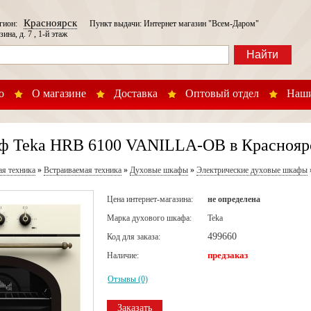
Красноярск
егион:
Пункт выдачи: Интернет магазин "Всем-Даром"
зина, д. 7 , 1-й этаж
Найти
о
О магазине
Доставка
Оптовый отдел
Наши
ф Teka HRB 6100 VANILLA-OB в Краснояр
ая техника
»
Встраиваемая техника
»
Духовые шкафы
»
Электрические духовые шкафы
Цена интернет-магазина:
не определена
Марка духового шкафа:
Teka
499660
Код для заказа:
предзаказ
Наличие:
Отзывы (0)
Заказать