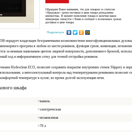
Обращаем Ваше внимание, что для товаров со статусом
«Предзаказ» сроки поставки и цена товара доподлинно
неизвестны. В момент появления товара в наличии наши
менеджеры свяжутся с Вами и сообщат о возможных сроках
доставки и цене товара.
Поделиться
B порадует владельцев безграничными возможностями многофункциональных духовых 
равномерного прогрева в любом из шести режимов, функция гриля, конвекции, мгновен
ается за нежным ванильным цветом лицевой поверхности, дополненного бронзой, испол
ный ход и информативную сетку для точной отстройки режимов.
емами Hydroclean ECO, позволит сохранить покрытие внутренних стенок Slippery в пер
пользование, а интеллектуальный контроль над температурными режимами позволит сни
комфортной температуре в кухне, во время долгой эксплуатации печи.
хового шкафа
>ваниль
>электрическая
>независимая
>70 л