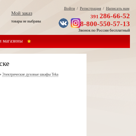
Войти
/
Регистрация
/
Написать нам
Мой заказ
286-66-52
391
товары не выбраны
8-800-550-57-13
Звонок по России бесплатный
 магазины
ске
»
Электрические духовые шкафы Teka