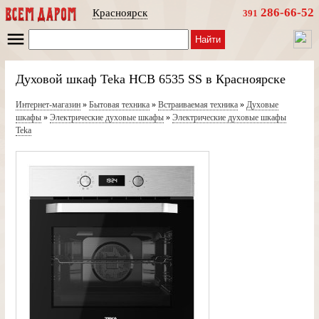
286-66-52
Красноярск
391
Найти
Духовой шкаф Teka HCB 6535 SS в Красноярске
Интернет-магазин
»
Бытовая техника
»
Встраиваемая техника
»
Духовые
шкафы
»
Электрические духовые шкафы
»
Электрические духовые шкафы
Teka