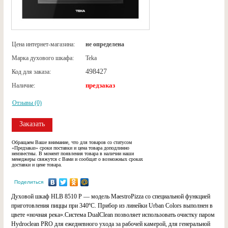
Цена интернет-магазина:
не определена
Марка духового шкафа:
Teka
498427
Код для заказа:
предзаказ
Наличие:
Отзывы (0)
Заказать
Обращаем Ваше внимание, что для товаров со статусом
«Предзаказ» сроки поставки и цена товара доподлинно
неизвестны. В момент появления товара в наличии наши
менеджеры свяжутся с Вами и сообщат о возможных сроках
доставки и цене товара.
Поделиться
Духовой шкаф HLB 8510 P — модель MaestroPizza со специальной функцией
приготовления пиццы при 340ºC. Прибор из линейки Urban Colors выполнен в
цвете «ночная река».Система DualClean позволяет использовать очистку паром
Hydroclean PRO для ежедневного ухода за рабочей камерой, для генеральной