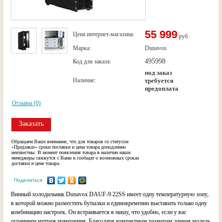
55 999
Цена интернет-магазина:
руб
Марка:
Dunavox
495998
Код для заказа:
под заказ
Наличие:
требуется
предоплата
Отзывы (0)
Заказать
Обращаем Ваше внимание, что для товаров со статусом
«Предзаказ» сроки поставки и цена товара доподлинно
неизвестны. В момент появления товара в наличии наши
менеджеры свяжутся с Вами и сообщат о возможных сроках
доставки и цене товара.
Поделиться
Винный холодильник Dunavox DAUF-9.22SS имеет одну температурную зону,
в которой можно разместить бутылки и единовременно выставить только одну
комбинацию настроек. Он встраивается в нишу, что удобно, если у вас
ограничен метраж помещения. Благодаря компактным размерам данная модель