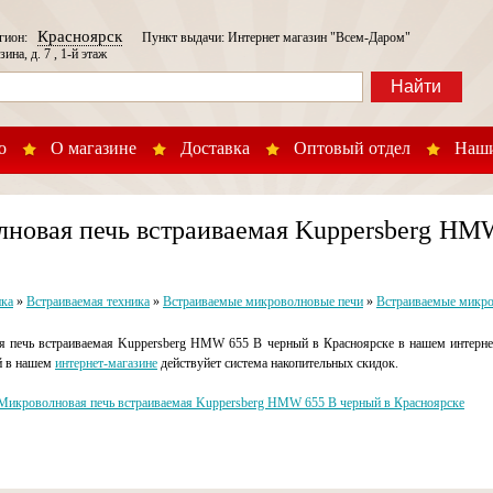
Красноярск
егион:
Пункт выдачи: Интернет магазин "Всем-Даром"
зина, д. 7 , 1-й этаж
Найти
о
О магазине
Доставка
Оптовый отдел
Наши
новая печь встраиваемая Kuppersberg HM
ика
»
Встраиваемая техника
»
Встраиваемые микроволновые печи
»
Встраиваемые микро
 печь встраиваемая Kuppersberg HMW 655 B черный в Красноярске в нашем интернет
й в нашем
интернет-магазине
действуйет система накопительных скидок.
Микроволновая печь встраиваемая Kuppersberg HMW 655 B черный в Красноярске