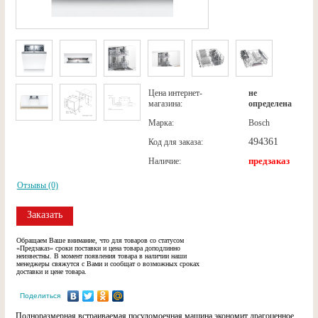
Цена интернет-
не
магазина:
определена
Марка:
Bosch
494361
Код для заказа:
предзаказ
Наличие:
Отзывы (0)
Заказать
Обращаем Ваше внимание, что для товаров со статусом
«Предзаказ» сроки поставки и цена товара доподлинно
неизвестны. В момент появления товара в наличии наши
менеджеры свяжутся с Вами и сообщат о возможных сроках
доставки и цене товара.
Поделиться
Полноразмерная встраиваемая посудомоечная машина экономит драгоценное