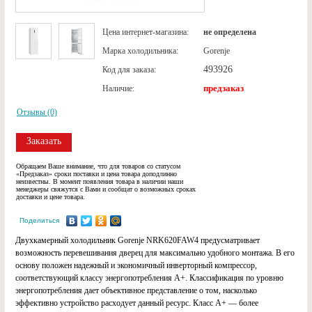
Цена интернет-магазина:
не определена
Марка холодильника:
Gorenje
493926
Код для заказа:
предзаказ
Наличие:
Отзывы (0)
Заказать
Обращаем Ваше внимание, что для товаров со статусом
«Предзаказ» сроки поставки и цена товара доподлинно
неизвестны. В момент появления товара в наличии наши
менеджеры свяжутся с Вами и сообщат о возможных сроках
доставки и цене товара.
Поделиться
Двухкамерный холодильник Gorenje NRK620FAW4 предусматривает
возможность перевешивания дверец для максимально удобного монтажа. В его
основу положен надежный и экономичный инверторный компрессор,
соответствующий классу энергопотребления А+. Классификация по уровню
энергопотребления дает объективное представление о том, насколько
эффективно устройство расходует данный ресурс. Класс А+ — более