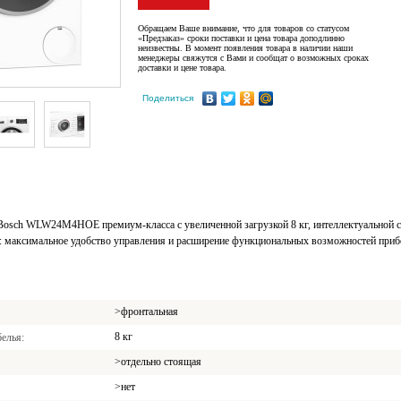
Обращаем Ваше внимание, что для товаров со статусом
«Предзаказ» сроки поставки и цена товара доподлинно
неизвестны. В момент появления товара в наличии наши
менеджеры свяжутся с Вами и сообщат о возможных сроках
доставки и цене товара.
Поделиться
Bosch WLW24M4HOE премиум-класса с увеличенной загрузкой 8 кг, интеллектуальной с
: максимальное удобство управления и расширение функциональных возможностей приб
>фронтальная
8 кг
белья
>отдельно стоящая
>нет