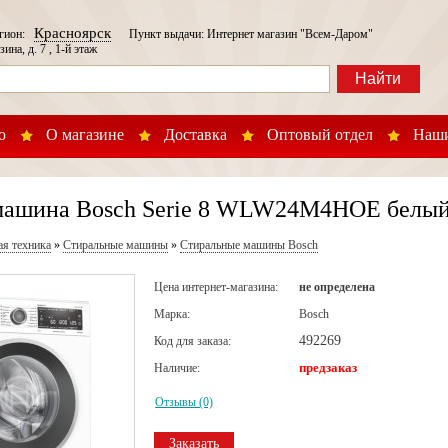
Красноярск
егион:
Пункт выдачи: Интернет магазин "Всем-Даром"
зина, д. 7 , 1-й этаж
Найти
о
О магазине
Доставка
Оптовый отдел
Наши
машина Bosch Serie 8 WLW24M4HOE белый
ая техника
»
Стиральные машины
»
Стиральные машины Bosch
Цена интернет-магазина:
не определена
Марка:
Bosch
492269
Код для заказа:
предзаказ
Наличие:
Отзывы (0)
Заказать