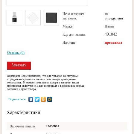
Цена интернет-
не
магазина:
определена
Марка:
Hansa
491043
Код для заказа:
предзаказ
Наличие:
Отзывы (0)
Заказать
Обращаем Ваше внимание, что для товаров со статусом
«Предзаказ» сроки поставки и цена товара доподлинно
неизвестны. В момент появления товара в наличии наши
менеджеры свяжутся с Вами и сообщат о возможных сроках
доставки и цене товара.
Поделиться
Характеристики
>газовая
Варочная панель