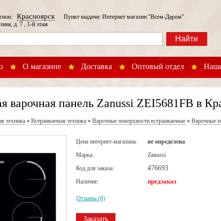
Красноярск
егион:
Пункт выдачи: Интернет магазин "Всем-Даром"
зина, д. 7 , 1-й этаж
Найти
о
О магазине
Доставка
Оптовый отдел
Наши
 варочная панель Zanussi ZEI5681FB в Кр
ая техника
»
Встраиваемая техника
»
Варочные поверхности встраиваемые
»
Варочные п
Цена интернет-магазина:
не определена
Марка:
Zanussi
476693
Код для заказа:
предзаказ
Наличие:
Отзывы (0)
Заказать