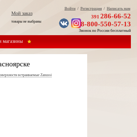
Войти
/
Регистрация
/
Написать нам
Мой заказ
286-66-52
391
товары не выбраны
8-800-550-57-13
Звонок по России бесплатный
 магазины
асноярске
оверхности встраиваемые Zanussi