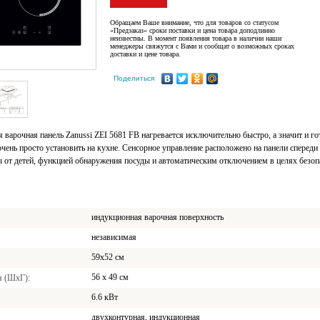
Обращаем Ваше внимание, что для товаров со статусом
«Предзаказ» сроки поставки и цена товара доподлинно
неизвестны. В момент появления товара в наличии наши
менеджеры свяжутся с Вами и сообщат о возможных сроках
доставки и цене товара.
Поделиться
 варочная панель Zanussi ZEI 5681 FB нагревается исключительно быстро, а значит и г
очень просто установить на кухне. Сенсорное управление расположено на панели спереди
 от детей, функцией обнаружения посуды и автоматическим отключением в целях безоп
индукционная варочная поверхность
независимая
59х52 см
56 x 49 см
я (ШхГ)
6.6 кВт
двухконтурная, индукционная