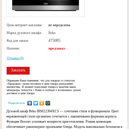
Цена интернет-магазина:
не определена
Марка духового шкафа:
Beko
475085
Код для заказа:
предзаказ
Наличие:
Отзывы (0)
Заказать
Обращаем Ваше внимание, что для товаров со статусом
«Предзаказ» сроки поставки и цена товара доподлинно
неизвестны. В момент появления товара в наличии наши
менеджеры свяжутся с Вами и сообщат о возможных сроках
доставки и цене товара.
Поделиться
Духовой шкаф Beko BIM22304XCS — сочетание стиля и функционала. Цвет
нержавеющей стали органично сочетается с лаконичными формами корпуса.
Функция Booster усиливает мощность приготовления. Режим конвекции
обеспечивает равномерное пропекание блюда. Модель максимально безопасна в