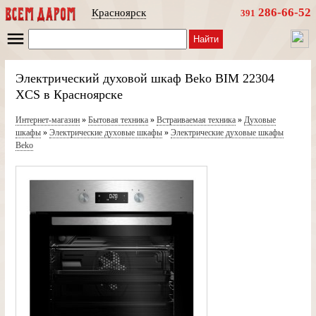
286-66-52
Красноярск
391
Найти
Электрический духовой шкаф Beko BIM 22304
XCS в Красноярске
Интернет-магазин
»
Бытовая техника
»
Встраиваемая техника
»
Духовые
шкафы
»
Электрические духовые шкафы
»
Электрические духовые шкафы
Beko