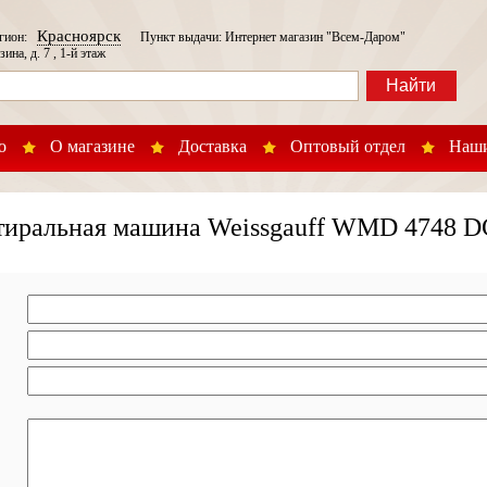
Красноярск
егион:
Пункт выдачи: Интернет магазин "Всем-Даром"
зина, д. 7 , 1-й этаж
Найти
о
О магазине
Доставка
Оптовый отдел
Наши
тиральная машина Weissgauff WMD 4748 DC