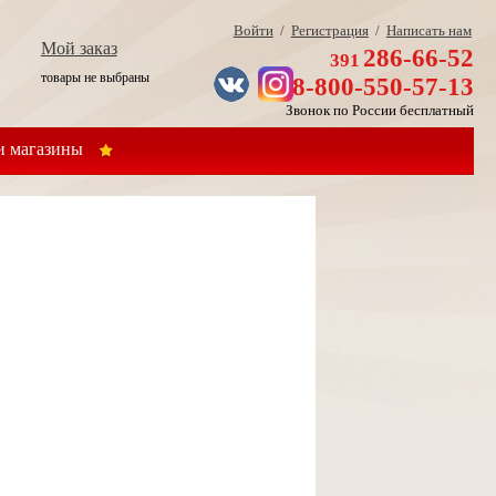
Войти
/
Регистрация
/
Написать нам
Мой заказ
286-66-52
391
товары не выбраны
8-800-550-57-13
Звонок по России бесплатный
 магазины