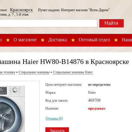
Красноярск
егион:
Пункт выдачи: Интернет магазин "Всем-Даром"
зина, д. 7 , 1-й этаж
Найти
о
О магазине
Доставка
Оптовый отдел
Наши
машина Haier HW80-B14876 в Красноярске
ая техника
»
Стиральные машины
»
Стиральные машины Haier
Цена интернет-магазина:
не определена
Марка:
Haier
469708
Код для заказа:
предзаказ
Наличие:
Отзывы (0)
Заказать