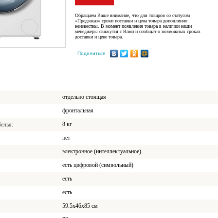
Обращаем Ваше внимание, что для товаров со статусом
«Предзаказ» сроки поставки и цена товара доподлинно
неизвестны. В момент появления товара в наличии наши
менеджеры свяжутся с Вами и сообщат о возможных сроках
доставки и цене товара.
Поделиться
отдельно стоящая
фронтальная
8 кг
белья
нет
электронное (интеллектуальное)
есть цифровой (символьный)
есть
есть
59.5x46x85 см