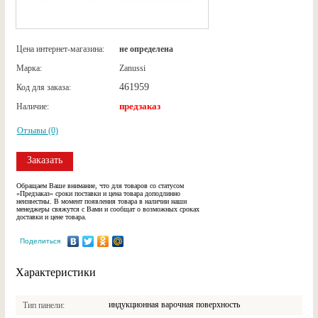
Цена интернет-магазина:
не определена
Марка:
Zanussi
461959
Код для заказа:
предзаказ
Наличие:
Отзывы (0)
Заказать
Обращаем Ваше внимание, что для товаров со статусом
«Предзаказ» сроки поставки и цена товара доподлинно
неизвестны. В момент появления товара в наличии наши
менеджеры свяжутся с Вами и сообщат о возможных сроках
доставки и цене товара.
Поделиться
Характеристики
индукционная варочная поверхность
Тип панели