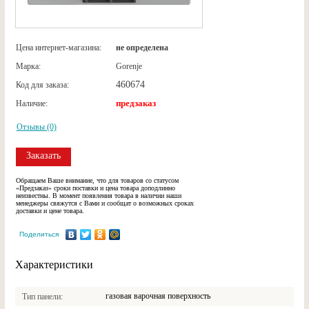
Цена интернет-магазина:
не определена
Марка:
Gorenje
460674
Код для заказа:
предзаказ
Наличие:
Отзывы (0)
Заказать
Обращаем Ваше внимание, что для товаров со статусом
«Предзаказ» сроки поставки и цена товара доподлинно
неизвестны. В момент появления товара в наличии наши
менеджеры свяжутся с Вами и сообщат о возможных сроках
доставки и цене товара.
Поделиться
Характеристики
газовая варочная поверхность
Тип панели