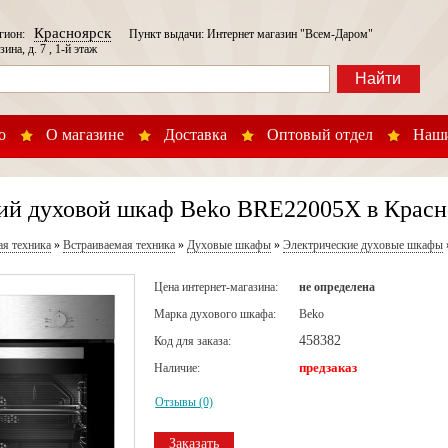
Красноярск
егион:
Пункт выдачи: Интернет магазин "Всем-Даром"
зина, д. 7 , 1-й этаж
Найти
о
О магазине
Доставка
Оптовый отдел
Наши
ий духовой шкаф Beko BRE22005X в Красн
ая техника
»
Встраиваемая техника
»
Духовые шкафы
»
Электрические духовые шкафы
Цена интернет-магазина:
не определена
Марка духового шкафа:
Beko
458382
Код для заказа:
предзаказ
Наличие:
Отзывы (0)
Заказать