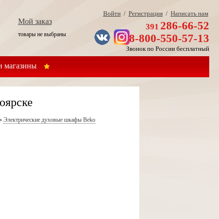
Войти
/
Регистрация
/
Написать нам
Мой заказ
286-66-52
391
товары не выбраны
8-800-550-57-13
Звонок по России бесплатный
 магазины
оярске
»
Электрические духовые шкафы Beko