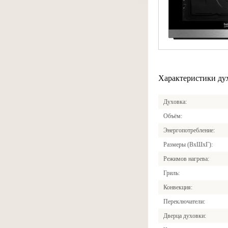
Характеристики ду
Духовка
Объём
Энергопотребление
Размеры (ВхШхГ)
Режимов нагрева
Гриль
Конвекция
Переключатели
Дверца духовки