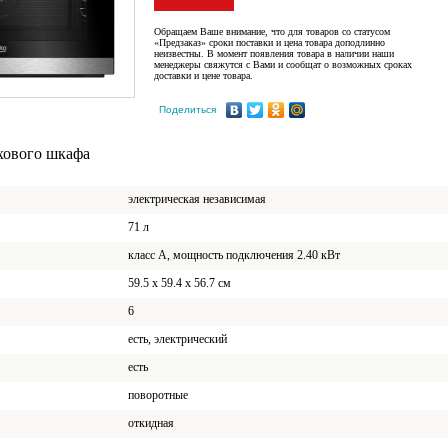
Обращаем Ваше внимание, что для товаров со статусом
«Предзаказ» сроки поставки и цена товара доподлинно
неизвестны. В момент появления товара в наличии наши
менеджеры свяжутся с Вами и сообщат о возможных сроках
доставки и цене товара.
Поделиться
хового шкафа
электрическая независимая
71 л
класс A, мощность подключения 2.40 кВт
59.5 х 59.4 x 56.7 см
6
есть, электрический
есть
поворотные
откидная