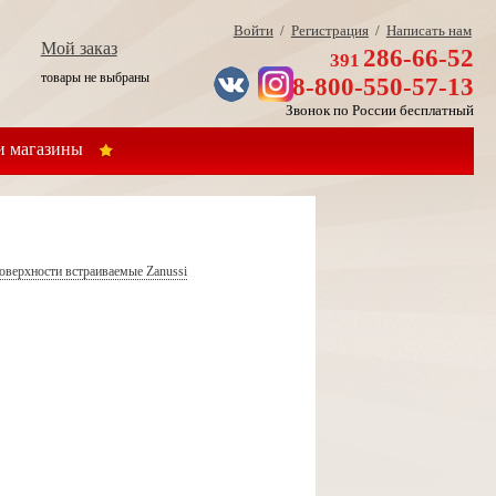
Войти
/
Регистрация
/
Написать нам
Мой заказ
286-66-52
391
товары не выбраны
8-800-550-57-13
Звонок по России бесплатный
 магазины
оверхности встраиваемые Zanussi