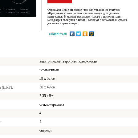
Обращаем Ваше внимание, что для товаров со статусом
«Предзаказ» сроки поставки и цена товара доподлинно
неизвестны. В момент появления товара в наличии наши
менеджеры свяжутся с Вами и сообщат о возможных сроках
доставки и цене товара.
Поделиться
электрическая варочная поверхность
независимая
59 x 52 см
56 x 49 см
я (ШхГ)
7.35 кВт
стеклокерамика
4
4
к
спереди