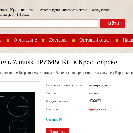
Красноярск
егион:
Пункт выдачи: Интернет магазин "Всем-Даром"
зина, д. 7 , 1-й этаж
Найти
о
О магазине
Доставка
Оптовый отдел
Наши
ель Zanussi IPZ6450KC в Красноярске
ая техника
»
Встраиваемая техника
»
Варочные поверхности встраиваемые
»
Варочные п
Цена интернет-магазина:
не определена
Марка:
Zanussi
456022
Код для заказа:
предзаказ
Наличие:
Отзывы (0)
Заказать