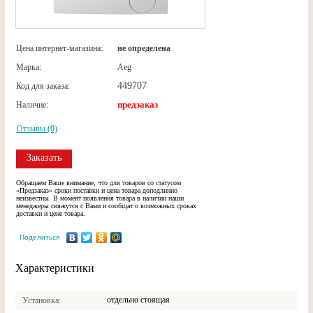
Цена интернет-магазина:
не определена
Марка:
Aeg
449707
Код для заказа:
предзаказ
Наличие:
Отзывы (0)
Заказать
Обращаем Ваше внимание, что для товаров со статусом
«Предзаказ» сроки поставки и цена товара доподлинно
неизвестны. В момент появления товара в наличии наши
менеджеры свяжутся с Вами и сообщат о возможных сроках
доставки и цене товара.
Поделиться
Характеристики
отдельно стоящая
Установка