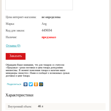
Цена интернет-магазина:
не определена
Марка:
Aeg
449694
Код для заказа:
предзаказ
Наличие:
Отзывы (0)
Заказать
Обращаем Ваше внимание, что для товаров со статусом
«Предзаказ» сроки поставки и цена товара доподлинно
неизвестны. В момент появления товара в наличии наши
менеджеры свяжутся с Вами и сообщат о возможных сроках
доставки и цене товара.
Поделиться
Характеристики
46 л
Внутренний объем