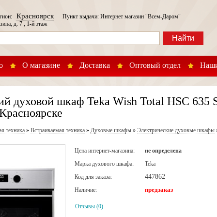
Красноярск
егион:
Пункт выдачи: Интернет магазин "Всем-Даром"
зина, д. 7 , 1-й этаж
Найти
о
О магазине
Доставка
Оптовый отдел
Наши
ий духовой шкаф Teka Wish Total HSC 63
 Красноярске
ая техника
»
Встраиваемая техника
»
Духовые шкафы
»
Электрические духовые шкафы
Цена интернет-магазина:
не определена
Марка духового шкафа:
Teka
447862
Код для заказа:
предзаказ
Наличие:
Отзывы (0)