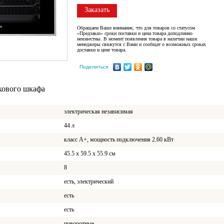
Заказать
Обращаем Ваше внимание, что для товаров со статусом
«Предзаказ» сроки поставки и цена товара доподлинно
неизвестны. В момент появления товара в наличии наши
менеджеры свяжутся с Вами и сообщат о возможных сроках
доставки и цене товара.
Поделиться
хового шкафа
электрическая независимая
44 л
класс A+, мощность подключения 2.60 кВт
45.5 х 59.5 x 55.9 см
8
есть, электрический
есть
есть
поворотные