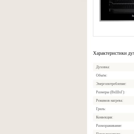
Характеристики ду
Духовка
Объём
Энергопотребление
Размеры (ВхШхГ)
Режимов нагрева
Гриль
Конвекция
Размораживание