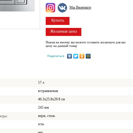
Мы Вконтакте
Купить
Желаемая цена
Нажав на кнопку вы можете оставить желаемую для вас
цену на данный товар
Поделиться
17 л
встраиваемая
46.3x25.8x29.8 cм
245 мм
нерж. сталь
амеры
есть
нет