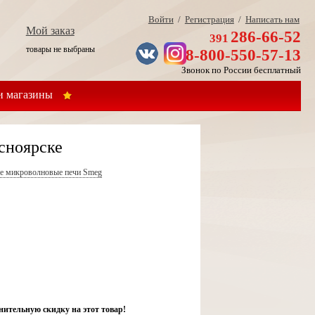
Войти
/
Регистрация
/
Написать нам
Мой заказ
286-66-52
391
товары не выбраны
8-800-550-57-13
Звонок по России бесплатный
 магазины
сноярске
е микроволновые печи Smeg
нительную скидку на этот товар!