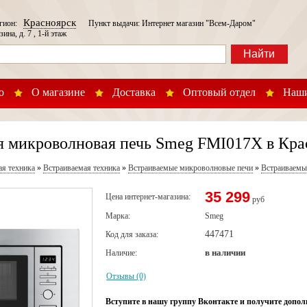
Красноярск
егион:
Пункт выдачи: Интернет магазин "Всем-Даром"
зина, д. 7 , 1-й этаж
Найти
о
О магазине
Доставка
Оптовый отдел
Наши
я микроволновая печь Smeg FMI017X в Кра
ая техника
»
Встраиваемая техника
»
Встраиваемые микроволновые печи
»
Встраиваемы
35 299
Цена интернет-магазина:
руб
Марка:
Smeg
447471
Код для заказа:
в наличии
Наличие:
Отзывы (0)
Вступите в нашу группу Вконтакте и получите допол