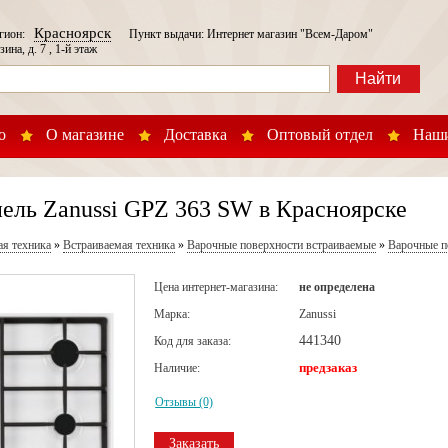
Красноярск
егион:
Пункт выдачи: Интернет магазин "Всем-Даром"
зина, д. 7 , 1-й этаж
Найти
о
О магазине
Доставка
Оптовый отдел
Наши
ель Zanussi GPZ 363 SW в Красноярске
ая техника
»
Встраиваемая техника
»
Варочные поверхности встраиваемые
»
Варочные п
Цена интернет-магазина:
не определена
Марка:
Zanussi
441340
Код для заказа:
предзаказ
Наличие:
Отзывы (0)
Заказать