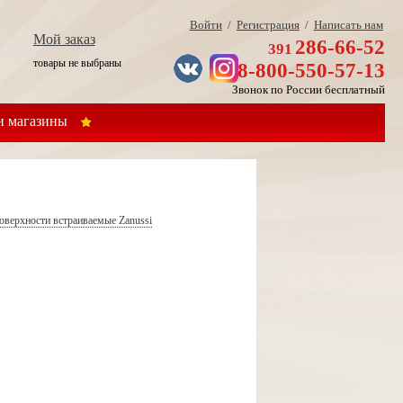
Войти
/
Регистрация
/
Написать нам
Мой заказ
286-66-52
391
товары не выбраны
8-800-550-57-13
Звонок по России бесплатный
 магазины
оверхности встраиваемые Zanussi