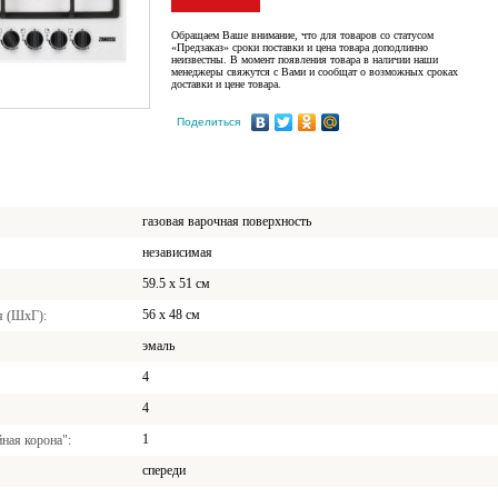
Обращаем Ваше внимание, что для товаров со статусом
«Предзаказ» сроки поставки и цена товара доподлинно
неизвестны. В момент появления товара в наличии наши
менеджеры свяжутся с Вами и сообщат о возможных сроках
доставки и цене товара.
Поделиться
газовая варочная поверхность
независимая
59.5 x 51 см
56 x 48 см
я (ШхГ)
эмаль
4
4
1
ная корона"
спереди