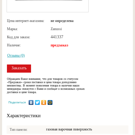
Цена интернет-магазина:
не определена
Марка:
Zanussi
441337
Код для заказа:
предзаказ
Наличие:
Отзывы (0)
Заказать
Обращаем Ваше внимание, что для товаров со статусом
«Предзаказ» сроки поставки и цена товара доподлинно
неизвестны. В момент появления товара в наличии наши
менеджеры свяжутся с Вами и сообщат о возможных сроках
доставки и цене товара.
Поделиться
Характеристики
газовая варочная поверхность
Тип панели