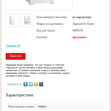
Цена интернет-магазина:
не определена
Марка холодильника:
Zigmund & Shtain
440559
Код для заказа:
предзаказ
Наличие:
Отзывы (0)
Заказать
Обращаем Ваше внимание, что для товаров со статусом
«Предзаказ» сроки поставки и цена товара доподлинно
неизвестны. В момент появления товара в наличии наши
менеджеры свяжутся с Вами и сообщат о возможных сроках
доставки и цене товара.
Поделиться
Характеристики
сверху
Морозильная камера