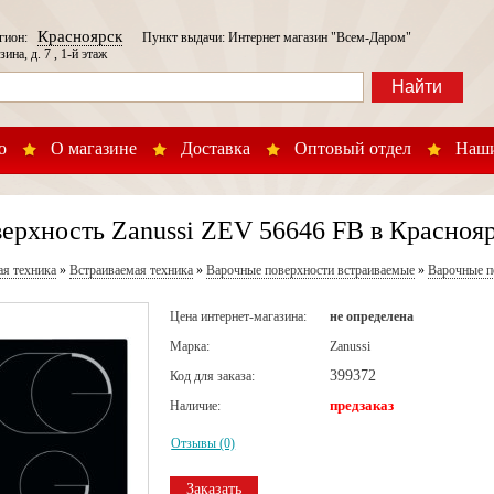
Красноярск
егион:
Пункт выдачи: Интернет магазин "Всем-Даром"
зина, д. 7 , 1-й этаж
Найти
о
О магазине
Доставка
Оптовый отдел
Наши
ерхность Zanussi ZEV 56646 FB в Красноя
ая техника
»
Встраиваемая техника
»
Варочные поверхности встраиваемые
»
Варочные п
Цена интернет-магазина:
не определена
Марка:
Zanussi
399372
Код для заказа:
предзаказ
Наличие:
Отзывы (0)
Заказать