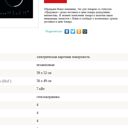
Обращаем Ваше внимание, что для товаров со статусом
«Предзаказ» сроки поставки и цена товара доподлинно
неизвестны. В момент появления товара в наличии наши
менеджеры свяжутся с Вами и сообщат о возможных сроках
доставки и цене товара.
Поделиться
электрическая варочная поверхность
независимая
59 x 52 см
56 x 49 см
я (ШхГ)
7 кВт
стеклокерамика
4
4
4