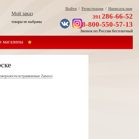
Войти
/
Регистрация
/
Написать нам
Мой заказ
286-66-52
391
товары не выбраны
8-800-550-57-13
Звонок по России бесплатный
 магазины
рске
оверхности встраиваемые Zanussi