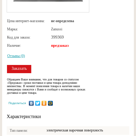
Цена интернет-магазина:
не определена
Марка:
Zanussi
399369
Код для заказа:
предзаказ
Наличие:
Отзывы (0)
Заказать
Обращаем Ваше внимание, что для товаров со статусом
«Предзаказ» сроки поставки и цена товара доподлинно
неизвестны. В момент появления товара в наличии наши
менеджеры свяжутся с Вами и сообщат о возможных сроках
доставки и цене товара.
Поделиться
Характеристики
электрическая варочная поверхность
Тип панели