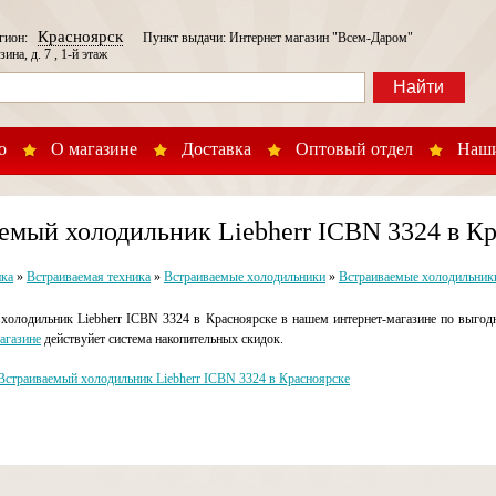
Красноярск
егион:
Пункт выдачи: Интернет магазин "Всем-Даром"
зина, д. 7 , 1-й этаж
Найти
о
О магазине
Доставка
Оптовый отдел
Наши
емый холодильник Liebherr ICBN 3324 в К
ика
»
Встраиваемая техника
»
Встраиваемые холодильники
»
Встраиваемые холодильники
олодильник Liebherr ICBN 3324 в Красноярске в нашем интернет-магазине по выгод
агазине
действуйет система накопительных скидок.
Встраиваемый холодильник Liebherr ICBN 3324 в Красноярске