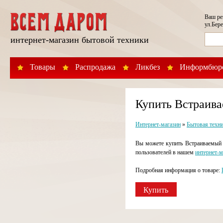
Ваш р
ул.Бере
интернет-магазин бытовой техники
Товары
Распродажа
Ликбез
Информбюр
Купить Встраива
Интернет-магазин
»
Бытовая техн
Вы можете купить Встраиваемый х
пользователей в нашем
интернет-м
Подробная информация о товаре:
Купить