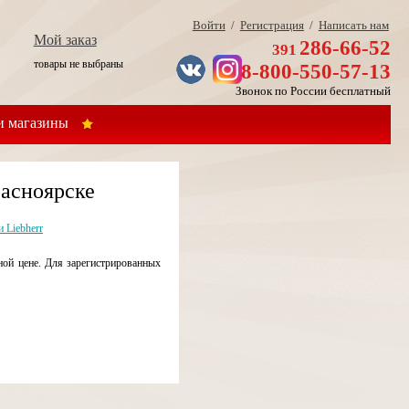
Войти
/
Регистрация
/
Написать нам
Мой заказ
286-66-52
391
товары не выбраны
8-800-550-57-13
Звонок по России бесплатный
 магазины
расноярске
 Liebherr
ной цене. Для зарегистрированных