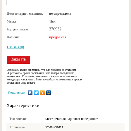
Цена интернет-магазина:
не определена
Марка:
Thor
376932
Код для заказа:
предзаказ
Наличие:
Отзывы (0)
Заказать
Обращаем Ваше внимание, что для товаров со статусом
«Предзаказ» сроки поставки и цена товара доподлинно
неизвестны. В момент появления товара в наличии наши
менеджеры свяжутся с Вами и сообщат о возможных сроках
доставки и цене товара.
Поделиться
Характеристики
электрическая варочная поверхность
Тип панели
независимая
Установка