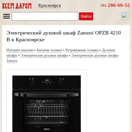
286-66-52
Красноярск
391
Найти
Электрический духовой шкаф Zanussi OPZB 4210
B в Красноярске
Интернет-магазин
»
Бытовая техника
»
Встраиваемая техника
»
Духовые
шкафы
»
Электрические духовые шкафы
»
Электрические духовые шкафы
Zanussi