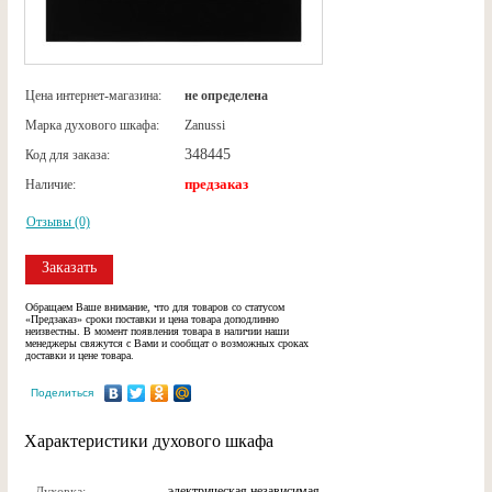
Цена интернет-магазина:
не определена
Марка духового шкафа:
Zanussi
348445
Код для заказа:
предзаказ
Наличие:
Отзывы (0)
Заказать
Обращаем Ваше внимание, что для товаров со статусом
«Предзаказ» сроки поставки и цена товара доподлинно
неизвестны. В момент появления товара в наличии наши
менеджеры свяжутся с Вами и сообщат о возможных сроках
доставки и цене товара.
Поделиться
Характеристики духового шкафа
электрическая независимая