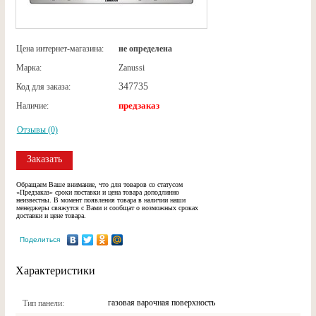
Цена интернет-магазина:
не определена
Марка:
Zanussi
347735
Код для заказа:
предзаказ
Наличие:
Отзывы (0)
Заказать
Обращаем Ваше внимание, что для товаров со статусом
«Предзаказ» сроки поставки и цена товара доподлинно
неизвестны. В момент появления товара в наличии наши
менеджеры свяжутся с Вами и сообщат о возможных сроках
доставки и цене товара.
Поделиться
Характеристики
газовая варочная поверхность
Тип панели