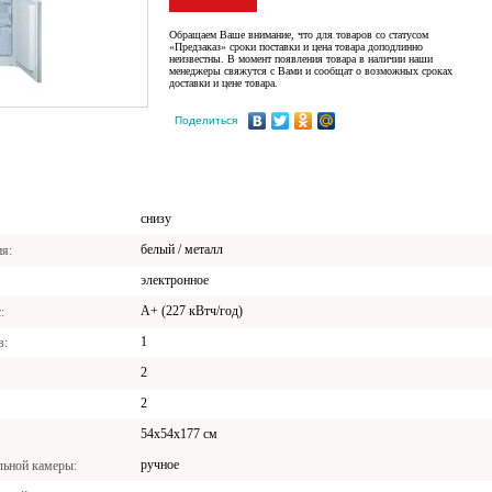
Обращаем Ваше внимание, что для товаров со статусом
«Предзаказ» сроки поставки и цена товара доподлинно
неизвестны. В момент появления товара в наличии наши
менеджеры свяжутся с Вами и сообщат о возможных сроках
доставки и цене товара.
Поделиться
снизу
белый / металл
ия
электронное
A+ (227 кВтч/год)
с
1
в
2
2
54x54x177 см
ручное
льной камеры