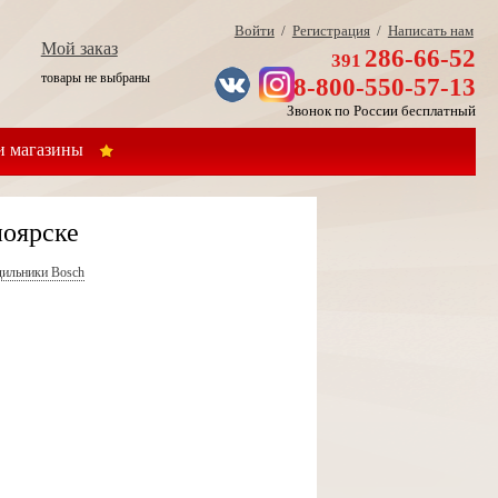
Войти
/
Регистрация
/
Написать нам
Мой заказ
286-66-52
391
товары не выбраны
8-800-550-57-13
Звонок по России бесплатный
 магазины
ноярске
дильники Bosch