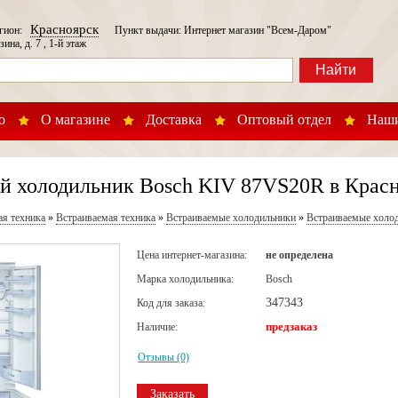
Красноярск
егион:
Пункт выдачи: Интернет магазин "Всем-Даром"
зина, д. 7 , 1-й этаж
Найти
о
О магазине
Доставка
Оптовый отдел
Наши
й холодильник Bosch KIV 87VS20R в Крас
ая техника
»
Встраиваемая техника
»
Встраиваемые холодильники
»
Встраиваемые холо
Цена интернет-магазина:
не определена
Марка холодильника:
Bosch
347343
Код для заказа:
предзаказ
Наличие:
Отзывы (0)
Заказать