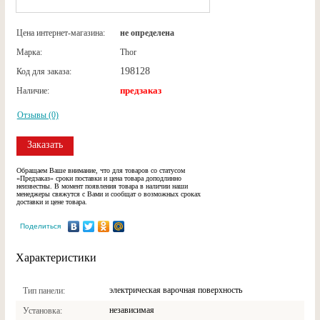
Цена интернет-магазина:
не определена
Марка:
Thor
198128
Код для заказа:
предзаказ
Наличие:
Отзывы (0)
Заказать
Обращаем Ваше внимание, что для товаров со статусом
«Предзаказ» сроки поставки и цена товара доподлинно
неизвестны. В момент появления товара в наличии наши
менеджеры свяжутся с Вами и сообщат о возможных сроках
доставки и цене товара.
Поделиться
Характеристики
электрическая варочная поверхность
Тип панели
независимая
Установка