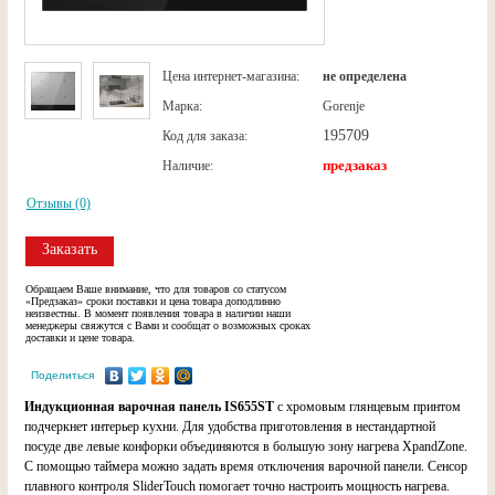
Цена интернет-магазина:
не определена
Марка:
Gorenje
195709
Код для заказа:
предзаказ
Наличие:
Отзывы (0)
Заказать
Обращаем Ваше внимание, что для товаров со статусом
«Предзаказ» сроки поставки и цена товара доподлинно
неизвестны. В момент появления товара в наличии наши
менеджеры свяжутся с Вами и сообщат о возможных сроках
доставки и цене товара.
Поделиться
Индукционная варочная панель IS655ST
с хромовым глянцевым принтом
подчеркнет интерьер кухни. Для удобства приготовления в нестандартной
посуде две левые конфорки объединяются в большую зону нагрева XpandZone.
С помощью таймера можно задать время отключения варочной панели. Сенсор
плавного контроля SliderTouch помогает точно настроить мощность нагрева.