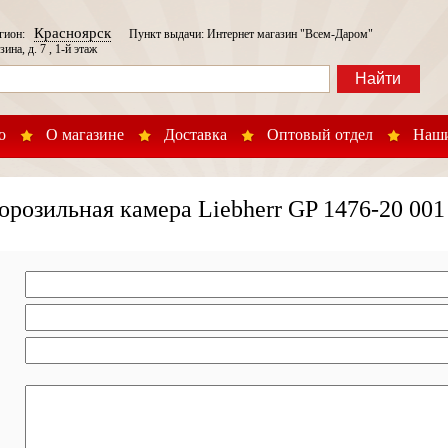
Красноярск
егион:
Пункт выдачи: Интернет магазин "Всем-Даром"
зина, д. 7 , 1-й этаж
Найти
о
О магазине
Доставка
Оптовый отдел
Наши
розильная камера Liebherr GP 1476-20 001