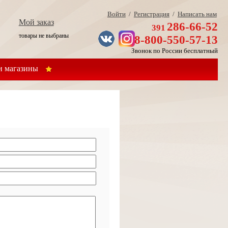
Войти
/
Регистрация
/
Написать нам
Мой заказ
286-66-52
391
товары не выбраны
8-800-550-57-13
Звонок по России бесплатный
 магазины