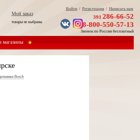
Войти
/
Регистрация
/
Написать нам
Мой заказ
286-66-52
391
товары не выбраны
8-800-550-57-13
Звонок по России бесплатный
 магазины
ярске
дильники Bosch