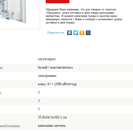
Обращаем Ваше внимание, что для товаров со статусом
«Предзаказ» сроки поставки и цена товара доподлинно
неизвестны. В момент появления товара в наличии наши
менеджеры свяжутся с Вами и сообщат о возможных сроках
доставки и цене товара.
Поделиться
отсутствует
белый / пластик/металл
ия
электронное
класс A++ (100 кВтч/год)
1
в
1
1
55.8x54.5x102.1 см
капельная система
льной камеры