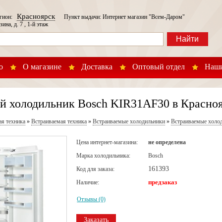
Красноярск
егион:
Пункт выдачи: Интернет магазин "Всем-Даром"
зина, д. 7 , 1-й этаж
Найти
о
О магазине
Доставка
Оптовый отдел
Наши
й холодильник Bosch KIR31AF30 в Красно
ая техника
»
Встраиваемая техника
»
Встраиваемые холодильники
»
Встраиваемые холо
Цена интернет-магазина:
не определена
Марка холодильника:
Bosch
161393
Код для заказа:
предзаказ
Наличие:
Отзывы (0)
Заказать